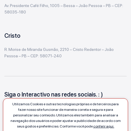
Av. Presidente Café Filho, 1005 – Bessa – João Pessoa – PB – CEP:
58035-180
Cristo
R. Morise de Miranda Gusmão, 2210 – Cristo Redentor – João
Pessoa – PB – CEP: 58071-240
Siga o Interactivo nas redes sociais. : )
Utilizamos Cookies e outras tecnologias próprias e de terceiros para
fazer nosso site funcionar de maneira correta e segura e para
personalizar seu conteúdo. Utilizamos eles também para analisar a
navegação dos usuários e poder ajustar a publicidade de acordo com
seus gostos e preferências. Conforme você pode
conferir aqui.