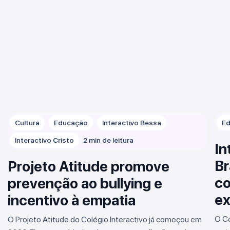
Cultura
Educação
Interactivo Bessa
E
Interactivo Cristo
2 min de leitura
In
Br
Projeto Atitude promove
c
prevenção ao bullying e
ex
incentivo à empatia
O Co
O Projeto Atitude do Colégio Interactivo já começou em