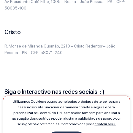
Av. Presidente Café Filho, 1005 – Bessa – João Pessoa – PB – CEP:
58035-180
Cristo
R. Morise de Miranda Gusmão, 2210 – Cristo Redentor – João
Pessoa – PB – CEP: 58071-240
Siga o Interactivo nas redes sociais. : )
Utilizamos Cookies e outras tecnologias próprias e de terceiros para
fazer nosso site funcionar de maneira correta e segura e para
personalizar seu conteúdo. Utilizamos eles também para analisar a
navegação dos usuários e poder ajustar a publicidade de acordo com
seus gostos e preferências. Conforme você pode
conferir aqui.