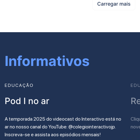
Carregar mais
Informativos
EDUCAÇÃO
ED
Pod I no ar
Re
A temporada 2025 do videocast do Interactivo está no
Cliq
ar no nosso canal do YouTube: @colegiointeractivojp.
nov
Inscreva-se e assista aos episódios mensais!