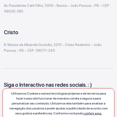
Av. Presidente Café Filho, 1005 – Bessa – João Pessoa – PB – CEP:
58035-180
Cristo
R. Morise de Miranda Gusmão, 2210 – Cristo Redentor – João
Pessoa – PB – CEP: 58071-240
Siga o Interactivo nas redes sociais. : )
Utilizamos Cookies e outras tecnologias próprias e de terceiros para
fazer nosso site funcionar de maneira correta e segura e para
personalizar seu conteúdo. Utilizamos eles também para analisar a
navegação dos usuários e poder ajustar a publicidade de acordo com
seus gostos e preferências. Conforme você pode
conferir aqui.