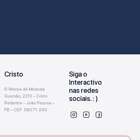
Cristo
Siga o
Interactivo
nas redes
R. Morise de Miranda
Gusmão, 2210 – Cristo
sociais. : )
Redentor – João Pessoa –
PB – CEP: 58071-240