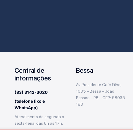
Central de
Bessa
informações
Av. Presidente Café Filho,
1005 – Bessa – João
(83) 3142-3020
Pessoa – PB – CEP: 58035-
(telefone fixo e
180
WhatsApp)
Atendimento de segunda a
sexta-feira, das 8h às 17h.